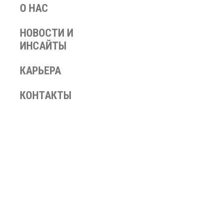
О НАС
НОВОСТИ И
ИНСАЙТЫ
КАРЬЕРА
Protection o
КОНТАКТЫ
Защита
Автор:
S
An information ima
side.